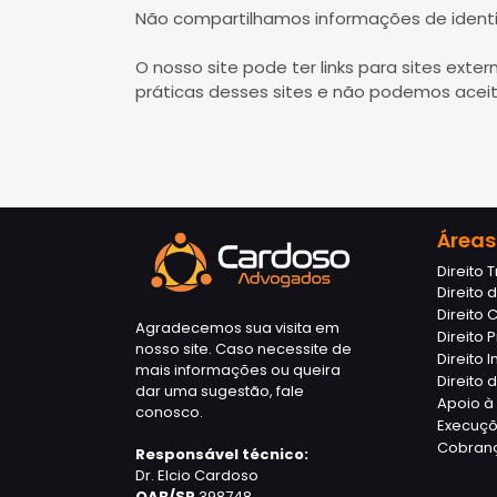
Não compartilhamos informações de identif
O nosso site pode ter links para sites ext
práticas desses sites e não podemos aceit
Áreas
Direito 
Direito 
Direito C
Agradecemos sua visita em
Direito 
nosso site. Caso necessite de
Direito I
mais informações ou queira
Direito
dar uma sugestão, fale
Apoio à 
conosco.
Execuç
Cobrança
Responsável técnico:
Dr. Elcio Cardoso
OAB/SP
398748