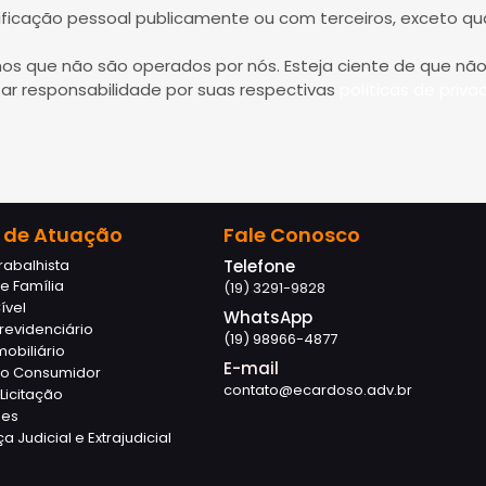
icação pessoal publicamente ou com terceiros, exceto quan
ernos que não são operados por nós. Esteja ciente de que n
ar responsabilidade por suas respectivas
políticas de priva
 de Atuação
Fale Conosco
Trabalhista
Telefone
de Família
(19) 3291-9828
ível
WhatsApp
Previdenciário
(19) 98966-4877
mobiliário
E-mail
 do Consumidor
contato@ecardoso.adv.br
Licitação
ões
 Judicial e Extrajudicial