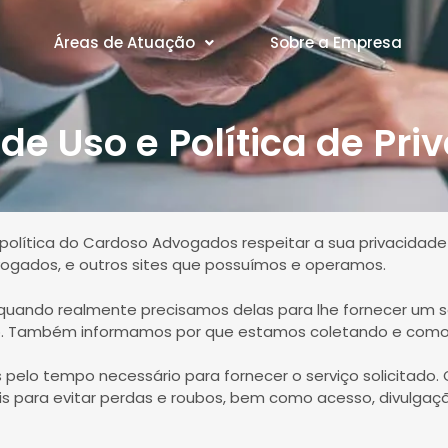
Áreas de Atuação
Sobre a Empresa
de Uso e Política de Pri
É política do Cardoso Advogados respeitar a sua privacidad
ogados, e outros sites que possuímos e operamos.
uando realmente precisamos delas para lhe fornecer um ser
. Também informamos por que estamos coletando e como 
 pelo tempo necessário para fornecer o serviço solicita
is
para evitar perdas e roubos, bem como acesso, divulgaçã